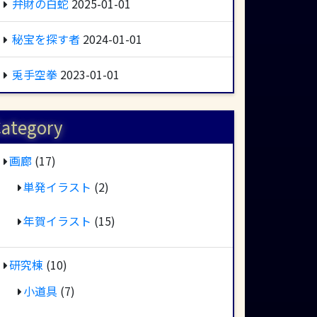
弁財の白蛇
2025-01-01
秘宝を探す者
2024-01-01
兎手空拳
2023-01-01
ategory
画廊
(17)
単発イラスト
(2)
年賀イラスト
(15)
研究棟
(10)
小道具
(7)