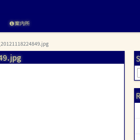
案内所
_20121118224849.jpg
49.jpg
| 月下夢想
S
索
R