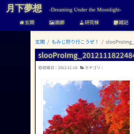
月下夢想
-Dreaming Under the Moonlight-
玄関
画廊
研究棟
雑記
玄関
もみじ狩り行こうぜ！
slooProImg
slooProImg_201211182248
投稿日：
2012-11-18
カテゴリ：