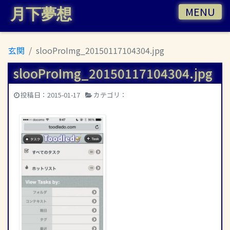
MENU
月下夢想
玄関
slooProImg_20150117104304.jpg
slooProImg_20150117104304.jpg
|
投稿日：
2015-01-17
カテゴリ：