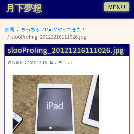
MENU
月下夢想
玄関
ちっちゃいPadがやってきた！
slooProImg_20121216111026.jpg
slooProImg_20121216111026.jpg
|
投稿日：
2012-12-16
カテゴリ：