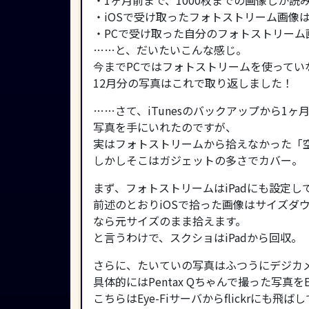
・1ヶ月前まで、1000枚までの画像しか読
・iOSで受け取ったフォトストリーム画像は
・PCで受け取った自分のフォトストリーム
……と、だいたいこんな感じ。
今までPCではフォトストリームを使って
12月分の写真はこれで取り返しました！
……さて、iTunesのバックアップから1
写真を手にいれたのですが、
実はフォトストリームから拾えなかった「
しかしそこはガジェットの多さでカバー。
まず、フォトストリームはiPadにも設定し
前述のとおりiOSで拾った画像はサイズダ
なら元サイズのまま拾えます。
と言うわけで、スクショはiPadから回収。
さらに、たいていの写真はふつうにデジカ
具体的にはPentax Qちゃんで撮った写真をE
こちらはEye-Fiサーバからflickrにも