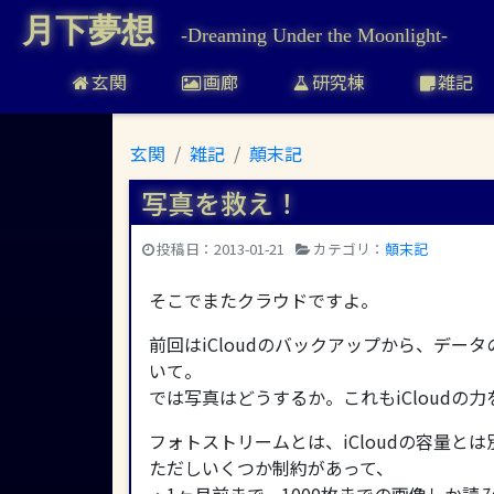
月下夢想
-Dreaming Under the Moonlight-
玄関
画廊
研究棟
雑記
写真を救え！
玄関
雑記
顛末記
写真を救え！
| 月下夢想
投稿日：
2013-01-21
カテゴリ：
顛末記
そこでまたクラウドですよ。
前回はiCloudのバックアップから、データ
いて。
では写真はどうするか。これもiCloudの
フォトストリームとは、iCloudの容量と
ただしいくつか制約があって、