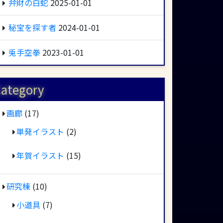
弁財の白蛇
2025-01-01
秘宝を探す者
2024-01-01
兎手空拳
2023-01-01
ategory
画廊
(17)
単発イラスト
(2)
年賀イラスト
(15)
研究棟
(10)
小道具
(7)