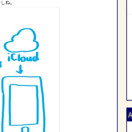
すしね。
A